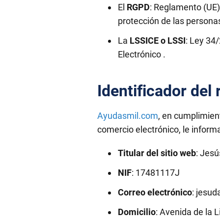
El
RGPD
: Reglamento (UE)
protección de las personas
La
LSSICE o LSSI
: Ley 34
Electrónico .
Identificador del
Ayudasmil.com
, en cumplimient
comercio electrónico, le informa
Titular del sitio web
: Jes
NIF
: 17481117J
Correo electrónico
: jesu
Domicilio
: Avenida de la L